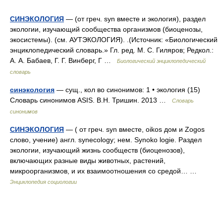
СИНЭКОЛОГИЯ
— (от греч. syn вместе и экология), раздел
экологии, изучающий сообщества организмов (биоценозы,
экосистемы). (см. АУТЭКОЛОГИЯ). .(Источник: «Биологический
энциклопедический словарь.» Гл. ред. М. С. Гиляров; Редкол.:
А. А. Бабаев, Г. Г. Винберг, Г …
Биологический энциклопедический
словарь
синэкология
— сущ., кол во синонимов: 1 • экология (15)
Словарь синонимов ASIS. В.Н. Тришин. 2013 …
Словарь
синонимов
СИНЭКОЛОГИЯ
— ( от греч. syn вместе, oikos дом и Zogos
слово, учение) англ. synecology; нем. Synoko logie. Раздел
экологии, изучающий жизнь сообществ (биоценозов),
включающих разные виды животных, растений,
микроорганизмов, и их взаимоотношения со средой… …
Энциклопедия социологии