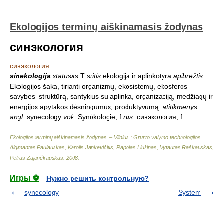
Ekologijos terminų aiškinamasis žodynas
синэкология
синэкология
sinekologija
statusas
T
sritis
ekologija ir aplinkotyra
apibrėžtis
Ekologijos šaka, tirianti organizmų, ekosistemų, ekosferos
savybes, struktūrą, santykius su aplinka, organizaciją, medžiagų ir
energijos apytakos dėsningumus, produktyvumą.
atitikmenys
:
angl.
synecology
vok.
Synökologie, f
rus.
синэкология, f
Ekologijos terminų aiškinamasis žodynas. – Vilnius : Grunto valymo technologijos
.
Algimantas Paulauskas, Karolis Jankevičius, Rapolas Liužinas, Vytautas Raškauskas,
Petras Zajančkauskas
.
2008
.
Игры ⚽
Нужно решить контрольную?
synecology
System