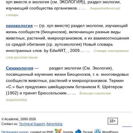
syn вместе и экология (см. ЭКОЛОГИЯ)), раздел экологии,
изучающий сообщества организмов… …
Энциклопедический
словарь
синэкология
— (гр. syn вместе) раздел экологии, изучающий
жизнь сообществ (биоценозов), включающих разные виды
животных, растений, микроорганизмов, и их взаимоотношения
со средой обитания (ср. аутоэкология) Новый словарь
иностранных слов. by EdwART, , 2009.… …
Словарь иностранных
слов русского языка
Синэкология
— раздел экологии (См. Экология),
посвященный изучению жизни Биоценозов, т. е. многовидовых
сообществ животных, растений и микроорганизмов. Термин
«С.» был предложен швейцарским ботаником К. Шрётером
(1902) и принят Брюссельским… …
Большая советская
энциклопедия
© Academic, 2000-2026
18+
Contact us:
Technical Support
,
Advertising
Dictionaries export
, created on PHP,
Joomla,
Drupal,
WordPress,